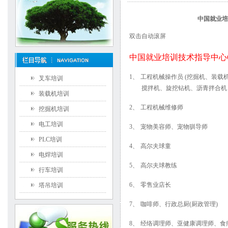
中国就业培
双击自动滚屏
中国就业培训技术指导中心
1、
工程机械操作员
(
挖掘机、装载
叉车培训
搅拌机、旋挖钻机、沥青拌合机
装载机培训
2、
工程机械维修师
挖掘机培训
电工培训
3、
宠物美容师、宠物驯导师
PLC培训
4、
高尔夫球童
电焊培训
5、
高尔夫球教练
行车培训
6、
零售业店长
塔吊培训
7、
咖啡师、行政总厨
(
厨政管理
)
8、
经络调理师、亚健康调理师、食