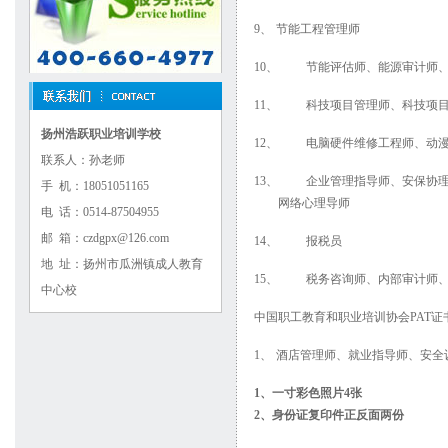
9、
节能工程管理师
10、
节能评估师、能源审计师
11、
科技项目管理师、科技项
扬州浩跃职业培训学校
12、
电脑硬件维修工程师、动
联系人：孙老师
13、
企业管理指导师、安保协
手 机：18051051165
网络心理导师
电 话：0514-87504955
邮 箱：czdgpx@126.com
14、
报税员
地 址：扬州市瓜洲镇成人教育
15、
税务咨询师、内部审计师
中心校
中国职工教育和职业培训协会
PAT
证
1、
酒店管理师、就业指导师、安全
1
、一寸彩色照片
4
张
2
、身份证复印件正反面两份